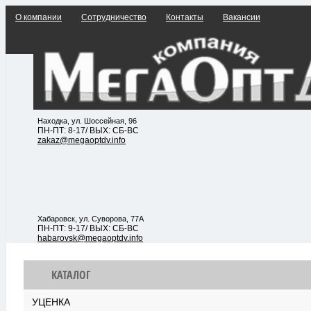
О компании
Сотрудничество
Контакты
Вакансии
Находка, ул. Шоссейная, 96
ПН-ПТ: 8-17/ ВЫХ: СБ-ВС
zakaz@megaoptdv.info
Хабаровск, ул. Суворова, 77А
ПН-ПТ: 9-17/ ВЫХ: СБ-ВС
habarovsk@megaoptdv.info
КАТАЛОГ
УЦЕНКА