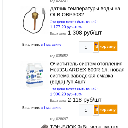
023231
Код
Датчик температуры воды на
OLB OBP3032
Эта цена может быть вашей:
1 177.20
руб -10%
1 308 руб/шт
Ваша цена:
В наличии:
в 1 магазине
+
В корзину
-
035652
Код
Очиститель систем отопления
HeatGUARDEX 800R 1л. новая
система заводская смазка
(вода) /уп.4шт/
Эта цена может быть вашей:
1 906.20
руб -10%
2 118 руб/шт
Ваша цена:
В наличии:
в 1 магазине
+
В корзину
-
028697
Код
ТЭН-БЛОК 9кВт, черн. метал,