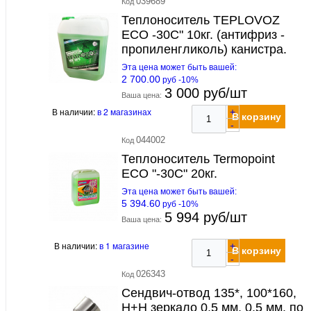
039689
Код
Теплоноситель TEPLOVOZ
ECO -30С" 10кг. (антифриз -
пропиленгликоль) канистра.
Эта цена может быть вашей:
2 700.00
руб -10%
3 000 руб/шт
Ваша цена:
В наличии:
в 2 магазинах
+
В корзину
-
044002
Код
Теплоноситель Termopoint
ECO "-30С" 20кг.
Эта цена может быть вашей:
5 394.60
руб -10%
5 994 руб/шт
Ваша цена:
В наличии:
в 1 магазине
+
В корзину
-
026343
Код
Сендвич-отвод 135*, 100*160,
Н+Н зеркало 0,5 мм, 0,5 мм, по