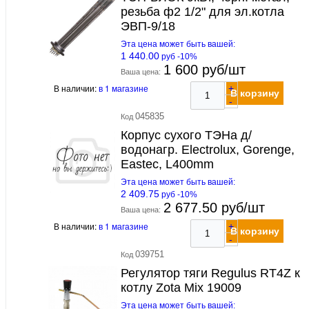
резьба ф2 1/2" для эл.котла
ЭВП-9/18
Эта цена может быть вашей:
1 440.00
руб -10%
1 600 руб/шт
Ваша цена:
В наличии:
в 1 магазине
+
В корзину
-
045835
Код
Корпус сухого ТЭНа д/
водонагр. Electrolux, Gorenge,
Eastec, L400mm
Эта цена может быть вашей:
2 409.75
руб -10%
2 677.50 руб/шт
Ваша цена:
В наличии:
в 1 магазине
+
В корзину
-
039751
Код
Регулятор тяги Regulus RT4Z к
котлу Zota Mix 19009
Эта цена может быть вашей: