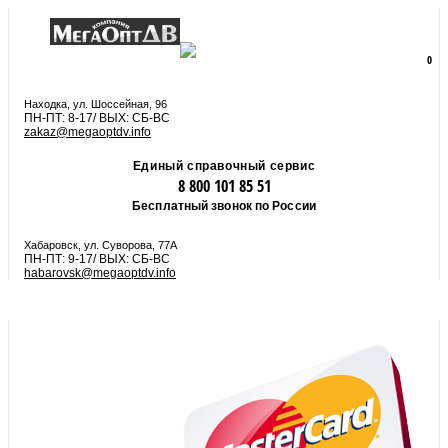
8 800 101 85 51
zakaz@megaoptdv.info
МЕНЮ
0
Вы еще не сформировали заказ
Находка, ул. Шоссейная, 96
ПН-ПТ: 8-17/ ВЫХ: СБ-ВС
zakaz@megaoptdv.info
Единый справочный сервис
8 800 101 85 51
Бесплатный звонок по России
Хабаровск, ул. Суворова, 77А
ПН-ПТ: 9-17/ ВЫХ: СБ-ВС
habarovsk@megaoptdv.info