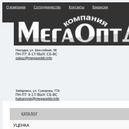
О компании
Сотрудничество
Контакты
Вакансии
Находка, ул. Шоссейная, 96
ПН-ПТ: 8-17/ ВЫХ: СБ-ВС
zakaz@megaoptdv.info
Хабаровск, ул. Суворова, 77А
ПН-ПТ: 9-17/ ВЫХ: СБ-ВС
habarovsk@megaoptdv.info
КАТАЛОГ
УЦЕНКА