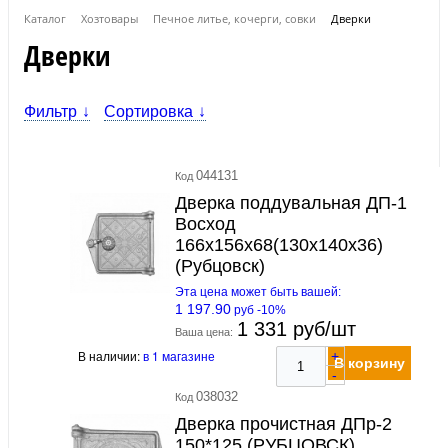
Каталог
Хозтовары
Печное литье, кочерги, совки
Дверки
Дверки
Фильтр
Сортировка
044131
Код
Дверка поддувальная ДП-1
Восход
166х156х68(130х140х36)
(Рубцовск)
Эта цена может быть вашей:
1 197.90
руб -10%
1 331 руб/шт
Ваша цена:
В наличии:
в 1 магазине
+
В корзину
-
038032
Код
Дверка прочистная ДПр-2
150*125 (РУБЦОВСК)