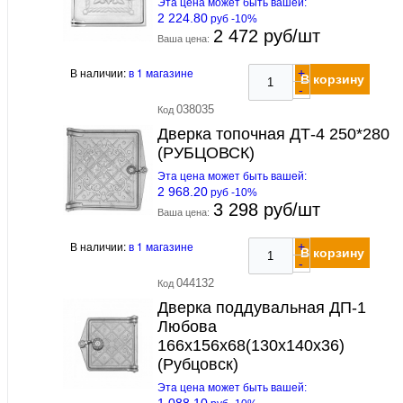
Эта цена может быть вашей:
2 224.80
руб -10%
2 472 руб/шт
Ваша цена:
В наличии:
в 1 магазине
+
В корзину
-
038035
Код
Дверка топочная ДТ-4 250*280
(РУБЦОВСК)
Эта цена может быть вашей:
2 968.20
руб -10%
3 298 руб/шт
Ваша цена:
В наличии:
в 1 магазине
+
В корзину
-
044132
Код
Дверка поддувальная ДП-1
Любова
166х156х68(130х140х36)
(Рубцовск)
Эта цена может быть вашей:
1 088.10