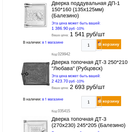
Дверка поддувальная ДП-1
150*160 (135х125мм)
(Балезино)
Эта цена может быть вашей:
1 386.90
руб -10%
1 541 руб/шт
Ваша цена:
В наличии:
в 1 магазине
+
В корзину
-
029942
Код
Дверка топочная ДТ-3 250*210
"Любава" (Рубцовск)
Эта цена может быть вашей:
2 423.70
руб -10%
2 693 руб/шт
Ваша цена:
В наличии:
в 1 магазине
+
В корзину
-
035415
Код
Дверка топочная ДТ-3
(270х230) 245*205 (Балезино)