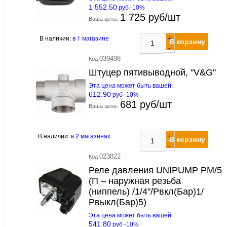
1 552.50
руб -10%
1 725 руб/шт
Ваша цена:
В наличии:
в 1 магазине
+
В корзину
-
039498
Код
Штуцер пятивыводной, "V&G"
Эта цена может быть вашей:
612.90
руб -10%
681 руб/шт
Ваша цена:
В наличии:
в 2 магазинах
+
В корзину
-
023822
Код
Реле давления UNIPUMP PM/5
(П – наружная резьба
(ниппель) /1/4"/Рвкл(Бар)1/
Рвыкл(Бар)5)
Эта цена может быть вашей:
541.80
руб -10%