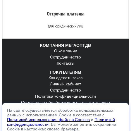
Отсрочка платежа
для юридических лиц
КОМПАНИЯ МЕГАОПТДВ
О компании
Сотрудничество
Контакты
ПОКУПАТЕЛЯМ
Как сделать заказ
Личный кабинет
Сотрудничество
Политика конфиденциальности
Согласие на обработку персональных данных
На сайте осуществляется обработка пользовательских
ОБРАТНАЯ СВЯЗЬ
данных с использованием Cookie в соответствии с
К оплате принимаем
Политикой использования файлов Cookies
и
Политикой
конфиденциальности
. Вы можете запретить сохранение
Cookie в настройках своего браузера.