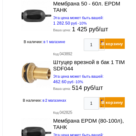
Мембрана 50 - 60л. EPDM
ТАНК
Эта цена может быть вашей:
1 282.50
руб -10%
1 425 руб/шт
Ваша цена:
В наличии:
в 1 магазине
+
В корзину
-
043892
Код
Штуцер врезной в бак 1 TIM
SDF044
Эта цена может быть вашей:
462.60
руб -10%
514 руб/шт
Ваша цена:
В наличии:
в 2 магазинах
+
В корзину
-
042825
Код
Мембрана EPDM (80-100л),
ТАНК
Эта цена может быть вашей: