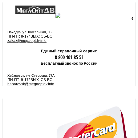
8 800 101 85 51
zakaz@megaoptdv.info
МЕНЮ
0
Вы еще не сформировали заказ
Находка, ул. Шоссейная, 96
ПН-ПТ: 8-17/ ВЫХ: СБ-ВС
zakaz@megaoptdv.info
Единый справочный сервис
8 800 101 85 51
Бесплатный звонок по России
Хабаровск, ул. Суворова, 77А
ПН-ПТ: 9-17/ ВЫХ: СБ-ВС
habarovsk@megaoptdv.info