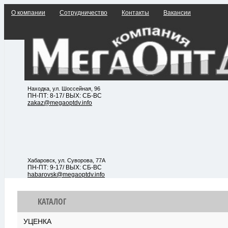
О компании
Сотрудничество
Контакты
Вакансии
Находка, ул. Шоссейная, 96
ПН-ПТ: 8-17/ ВЫХ: СБ-ВС
zakaz@megaoptdv.info
Хабаровск, ул. Суворова, 77А
ПН-ПТ: 9-17/ ВЫХ: СБ-ВС
habarovsk@megaoptdv.info
КАТАЛОГ
УЦЕНКА