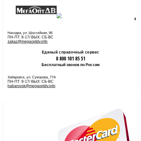
8 800 101 85 51
zakaz@megaoptdv.info
МЕНЮ
0
Вы еще не сформировали заказ
Находка, ул. Шоссейная, 96
ПН-ПТ: 8-17/ ВЫХ: СБ-ВС
zakaz@megaoptdv.info
Единый справочный сервис
8 800 101 85 51
Бесплатный звонок по России
Хабаровск, ул. Суворова, 77А
ПН-ПТ: 9-17/ ВЫХ: СБ-ВС
habarovsk@megaoptdv.info