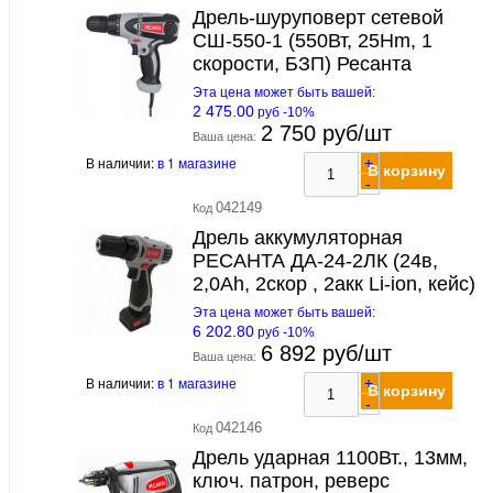
Дрель-шуруповерт сетевой
СШ-550-1 (550Вт, 25Hm, 1
скорости, БЗП) Ресанта
Эта цена может быть вашей:
2 475.00
руб -10%
2 750 руб/шт
Ваша цена:
В наличии:
в 1 магазине
+
В корзину
-
042149
Код
Дрель аккумуляторная
РЕСАНТА ДА-24-2ЛК (24в,
2,0Ah, 2скор , 2акк Li-ion, кейс)
Эта цена может быть вашей:
6 202.80
руб -10%
6 892 руб/шт
Ваша цена:
В наличии:
в 1 магазине
+
В корзину
-
042146
Код
Дрель ударная 1100Вт., 13мм,
ключ. патрон, реверс