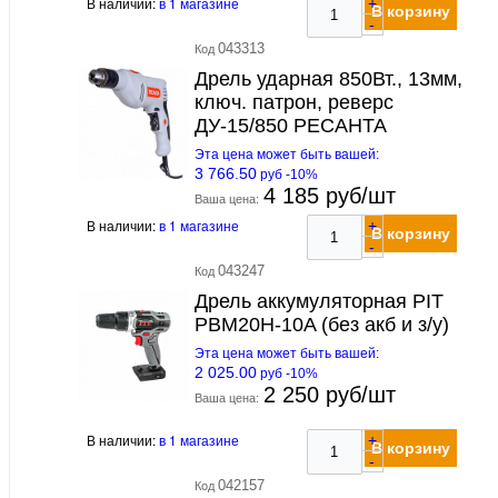
В наличии:
в 1 магазине
+
В корзину
-
043313
Код
Дрель ударная 850Вт., 13мм,
ключ. патрон, реверс
ДУ-15/850 РЕСАНТА
Эта цена может быть вашей:
3 766.50
руб -10%
4 185 руб/шт
Ваша цена:
В наличии:
в 1 магазине
+
В корзину
-
043247
Код
Дрель аккумуляторная PIT
PBM20H-10A (без акб и з/у)
Эта цена может быть вашей:
2 025.00
руб -10%
2 250 руб/шт
Ваша цена:
В наличии:
в 1 магазине
+
В корзину
-
042157
Код