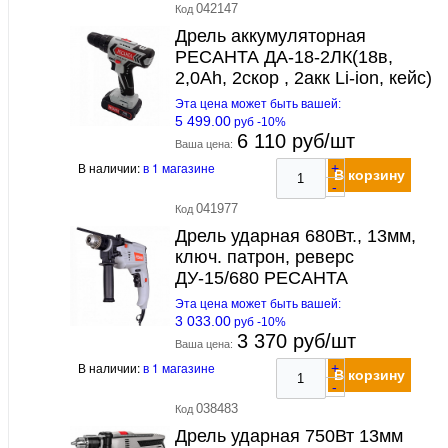
042147
Код
Дрель аккумуляторная
РЕСАНТА ДА-18-2ЛК(18в,
2,0Ah, 2скор , 2акк Li-ion, кейс)
Эта цена может быть вашей:
5 499.00
руб -10%
6 110 руб/шт
Ваша цена:
В наличии:
в 1 магазине
+
В корзину
-
041977
Код
Дрель ударная 680Вт., 13мм,
ключ. патрон, реверс
ДУ-15/680 РЕСАНТА
Эта цена может быть вашей:
3 033.00
руб -10%
3 370 руб/шт
Ваша цена:
В наличии:
в 1 магазине
+
В корзину
-
038483
Код
Дрель ударная 750Вт 13мм