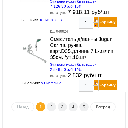
Эта цена может быть вашей:
7 126.30
руб -10%
7 918.11 руб/шт
Ваша цена:
В наличии:
в 2 магазинах
+
В корзину
-
048824
Код
Смеситель д/ванны Juguni
Carina, ручка,
карт.D35.длинный L-излив
35см. /уп.10шт/
Эта цена может быть вашей:
2 548.80
руб -10%
2 832 руб/шт.
Ваша цена:
В наличии:
в 1 магазине
+
В корзину
-
Назад
1
2
3
4
5
Вперед