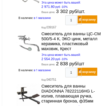
Эта цена может быть вашей:
2 971.80
руб -10%
3 302 руб/шт.
Ваша цена:
В наличии:
в 1 магазине
+
В корзину
-
039167
Код
Смеситель для ванны ЦС-СМ
500/5-4 К, ЭКО цинк, металл
керамика, пластиковый
маховик, Крест
Эта цена может быть вашей:
2 554.20
руб -10%
2 838 руб/шт
Ваша цена:
В наличии:
в 1 магазине
+
В корзину
-
040751
Код
Смеситель для ванны
DIADONNA 78222116HG L-
излив, плавающая ручка,
старинная бронза, ф35мм