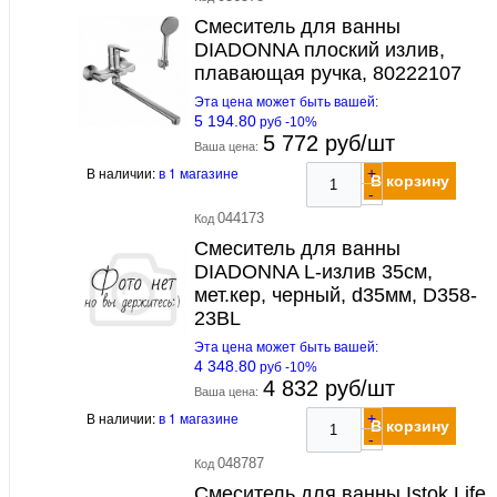
Смеситель для ванны
DIADONNA плоский излив,
плавающая ручка, 80222107
Эта цена может быть вашей:
5 194.80
руб -10%
5 772 руб/шт
Ваша цена:
В наличии:
в 1 магазине
+
В корзину
-
044173
Код
Смеситель для ванны
DIADONNA L-излив 35см,
мет.кер, черный, d35мм, D358-
23BL
Эта цена может быть вашей:
4 348.80
руб -10%
4 832 руб/шт
Ваша цена:
В наличии:
в 1 магазине
+
В корзину
-
048787
Код
Смеситель для ванны Istok Life