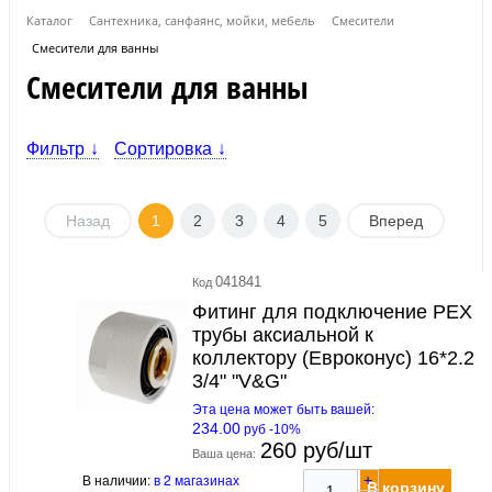
Каталог
Сантехника, санфаянс, мойки, мебель
Смесители
Смесители для ванны
Смесители для ванны
Фильтр
Сортировка
Назад
1
2
3
4
5
Вперед
041841
Код
Фитинг для подключение РЕХ
трубы аксиальной к
коллектору (Евроконус) 16*2.2
3/4" "V&G"
Эта цена может быть вашей:
234.00
руб -10%
260 руб/шт
Ваша цена:
В наличии:
в 2 магазинах
+
В корзину