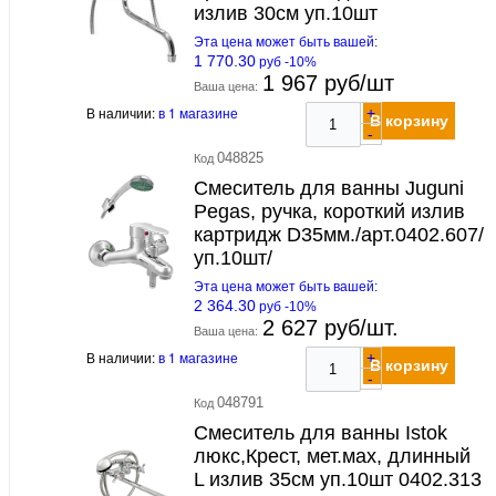
излив 30см уп.10шт
Эта цена может быть вашей:
1 770.30
руб -10%
1 967 руб/шт
Ваша цена:
В наличии:
в 1 магазине
+
В корзину
-
048825
Код
Смеситель для ванны Juguni
Pegas, ручка, короткий излив
картридж D35мм./арт.0402.607/
уп.10шт/
Эта цена может быть вашей:
2 364.30
руб -10%
2 627 руб/шт.
Ваша цена:
В наличии:
в 1 магазине
+
В корзину
-
048791
Код
Смеситель для ванны Istok
люкс,Крест, мет.мах, длинный
L излив 35см уп.10шт 0402.313