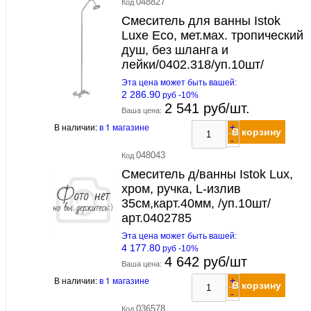
048827
Код
Смеситель для ванны Istok
Luxe Eco, мет.мах. тропический
душ, без шланга и
лейки/0402.318/уп.10шт/
Эта цена может быть вашей:
2 286.90
руб -10%
2 541 руб/шт.
Ваша цена:
В наличии:
в 1 магазине
+
В корзину
-
048043
Код
Смеситель д/ванны Istok Lux,
хром, ручка, L-излив
35см,карт.40мм, /уп.10шт/
арт.0402785
Эта цена может быть вашей:
4 177.80
руб -10%
4 642 руб/шт
Ваша цена:
В наличии:
в 1 магазине
+
В корзину
-
036578
Код