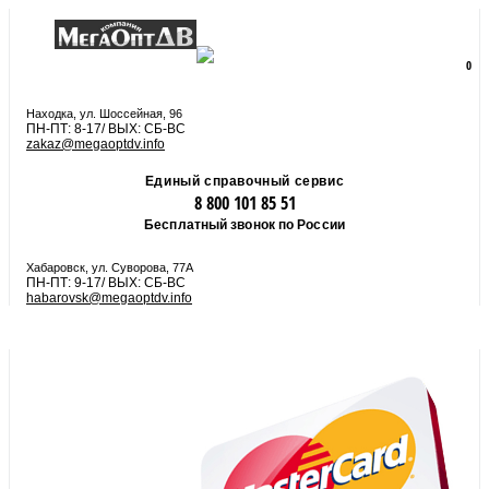
8 800 101 85 51
zakaz@megaoptdv.info
МЕНЮ
0
Вы еще не сформировали заказ
Находка, ул. Шоссейная, 96
ПН-ПТ: 8-17/ ВЫХ: СБ-ВС
zakaz@megaoptdv.info
Единый справочный сервис
8 800 101 85 51
Бесплатный звонок по России
Хабаровск, ул. Суворова, 77А
ПН-ПТ: 9-17/ ВЫХ: СБ-ВС
habarovsk@megaoptdv.info