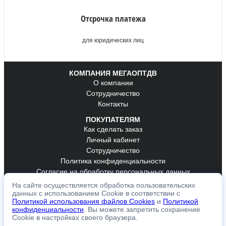
Отсрочка платежа
для юридических лиц
КОМПАНИЯ МЕГАОПТДВ
О компании
Сотрудничество
Контакты
ПОКУПАТЕЛЯМ
Как сделать заказ
Личный кабинет
Сотрудничество
Политика конфиденциальности
Согласие на обработку персональных данных
На сайте осуществляется обработка пользовательских
ОБРАТНАЯ СВЯЗЬ
данных с использованием Cookie в соответствии с
К оплате принимаем
Политикой использования файлов Cookies
и
Политикой
конфиденциальности
. Вы можете запретить сохранение
Cookie в настройках своего браузера.