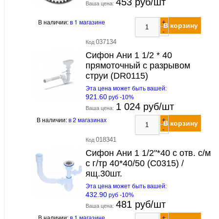
453 руб/шт
Ваша цена:
В наличии:
в 1 магазине
+
В корзину
-
037134
Код
Сифон Ани 1 1/2 * 40
прямоточный с разрывом
струи (DR0115)
Эта цена может быть вашей:
921.60
руб -10%
1 024 руб/шт
Ваша цена:
В наличии:
в 2 магазинах
+
В корзину
-
018341
Код
Сифон Ани 1 1/2"*40 с отв. с/м
с г/тр 40*40/50 (С0315) /
ящ.30шт.
Эта цена может быть вашей:
432.90
руб -10%
481 руб/шт
Ваша цена:
В наличии:
в 1 магазине
+