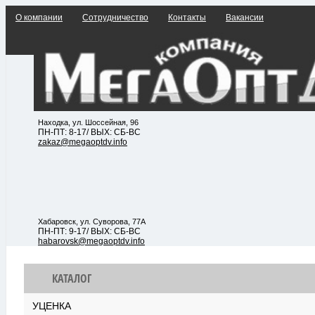
О компании
Сотрудничество
Контакты
Вакансии
Находка, ул. Шоссейная, 96
ПН-ПТ: 8-17/ ВЫХ: СБ-ВС
zakaz@megaoptdv.info
Хабаровск, ул. Суворова, 77А
ПН-ПТ: 9-17/ ВЫХ: СБ-ВС
habarovsk@megaoptdv.info
КАТАЛОГ
УЦЕНКА