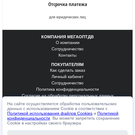
Отсрочка платежа
для юридических лиц
КОМПАНИЯ МЕГАОПТДВ
О компании
Сотрудничество
Контакты
ПОКУПАТЕЛЯМ
Как сделать заказ
Личный кабинет
Сотрудничество
Политика конфиденциальности
Согласие на обработку персональных данных
На сайте осуществляется обработка пользовательских
ОБРАТНАЯ СВЯЗЬ
данных с использованием Cookie в соответствии с
К оплате принимаем
Политикой использования файлов Cookies
и
Политикой
конфиденциальности
. Вы можете запретить сохранение
Cookie в настройках своего браузера.