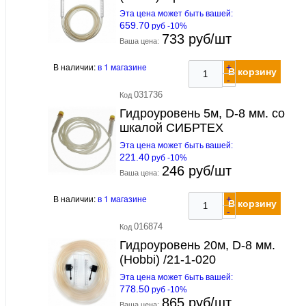
Эта цена может быть вашей:
659.70
руб -10%
733 руб/шт
Ваша цена:
В наличии:
в 1 магазине
+
В корзину
-
031736
Код
Гидроуровень 5м, D-8 мм. со
шкалой СИБРТЕХ
Эта цена может быть вашей:
221.40
руб -10%
246 руб/шт
Ваша цена:
В наличии:
в 1 магазине
+
В корзину
-
016874
Код
Гидроуровень 20м, D-8 мм.
(Hobbi) /21-1-020
Эта цена может быть вашей:
778.50
руб -10%
865 руб/шт
Ваша цена: