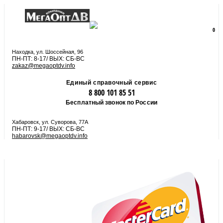
8 800 101 85 51
zakaz@megaoptdv.info
МЕНЮ
0
Вы еще не сформировали заказ
Находка, ул. Шоссейная, 96
ПН-ПТ: 8-17/ ВЫХ: СБ-ВС
zakaz@megaoptdv.info
Единый справочный сервис
8 800 101 85 51
Бесплатный звонок по России
Хабаровск, ул. Суворова, 77А
ПН-ПТ: 9-17/ ВЫХ: СБ-ВС
habarovsk@megaoptdv.info