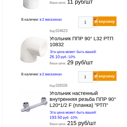
11 руб/шт
Ваша цена:
В наличии:
в 2 магазинах
+
В корзину
-
024623
Код
Угольник ППР 90° L32 РТП
10832
Эта цена может быть вашей:
26.10
руб -10%
29 руб/шт
Ваша цена:
В наличии:
в 2 магазинах
+
В корзину
-
028326
Код
Угольник настенный
внутренняя резьба ППР 90°
L20*1/2 F (планка) "РТП"
Эта цена может быть вашей:
193.50
руб -10%
215 руб/шт
Ваша цена: