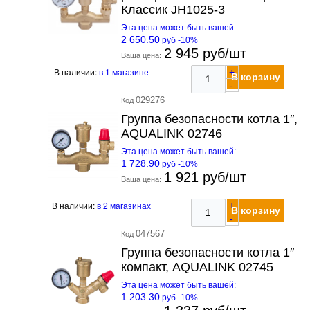
Классик JH1025-3
Эта цена может быть вашей:
2 650.50
руб -10%
2 945 руб/шт
Ваша цена:
В наличии:
в 1 магазине
+
В корзину
-
029276
Код
Группа безопасности котла 1″,
AQUALINK 02746
Эта цена может быть вашей:
1 728.90
руб -10%
1 921 руб/шт
Ваша цена:
В наличии:
в 2 магазинах
+
В корзину
-
047567
Код
Группа безопасности котла 1″
компакт, AQUALINK 02745
Эта цена может быть вашей:
1 203.30
руб -10%