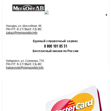
8 800 101 85 51
zakaz@megaoptdv.info
МЕНЮ
0
Вы еще не сформировали заказ
Находка, ул. Шоссейная, 96
ПН-ПТ: 8-17/ ВЫХ: СБ-ВС
zakaz@megaoptdv.info
Единый справочный сервис
8 800 101 85 51
Бесплатный звонок по России
Хабаровск, ул. Суворова, 77А
ПН-ПТ: 9-17/ ВЫХ: СБ-ВС
habarovsk@megaoptdv.info