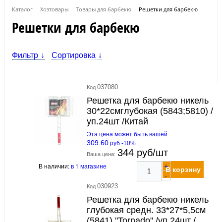
Каталог
Хозтовары
Товары для барбекю
Решетки для барбекю
Решетки для барбекю
Фильтр
Сортировка
037080
Код
Решетка для барбекю никель
30*22смглубокая (5843;5810) /
уп.24шт /Китай
Эта цена может быть вашей:
309.60
руб -10%
344 руб/шт
Ваша цена:
В наличии:
в 1 магазине
+
В корзину
-
030923
Код
Решетка для барбекю никель
глубокая средн. 33*27*5,5см
(5841) "Tornado" /уп.24шт /