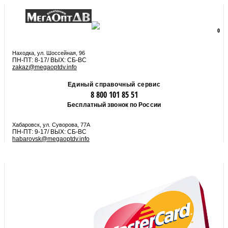
8 800 101 85 51
zakaz@megaoptdv.info
МЕНЮ
0
Вы еще не сформировали заказ
Находка, ул. Шоссейная, 96
ПН-ПТ: 8-17/ ВЫХ: СБ-ВС
zakaz@megaoptdv.info
Единый справочный сервис
8 800 101 85 51
Бесплатный звонок по России
Хабаровск, ул. Суворова, 77А
ПН-ПТ: 9-17/ ВЫХ: СБ-ВС
habarovsk@megaoptdv.info