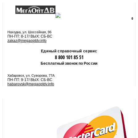
8 800 101 85 51
zakaz@megaoptdv.info
МЕНЮ
0
Вы еще не сформировали заказ
Находка, ул. Шоссейная, 96
ПН-ПТ: 8-17/ ВЫХ: СБ-ВС
zakaz@megaoptdv.info
Единый справочный сервис
8 800 101 85 51
Бесплатный звонок по России
Хабаровск, ул. Суворова, 77А
ПН-ПТ: 9-17/ ВЫХ: СБ-ВС
habarovsk@megaoptdv.info